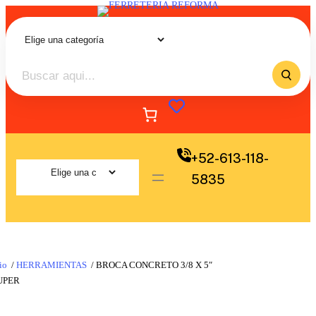
+52-613-118-
5835
io
/
HERRAMIENTAS
/ BROCA CONCRETO 3/8 X 5″
UPER