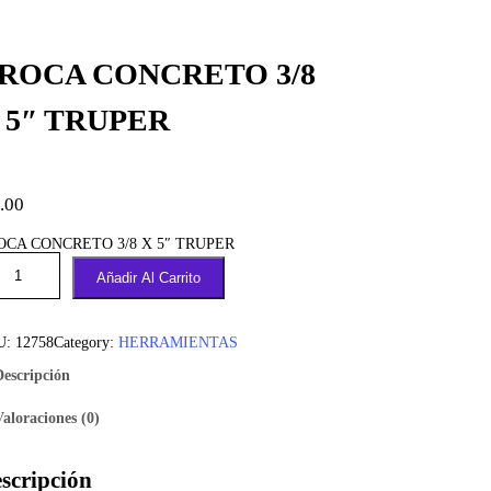
ROCA CONCRETO 3/8
 5″ TRUPER
.00
OCA CONCRETO 3/8 X 5″ TRUPER
Añadir Al Carrito
U:
12758
Category:
HERRAMIENTAS
Descripción
Valoraciones (0)
scripción