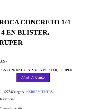
ROCA CONCRETO 1/4
 4 EN BLISTER,
RUPER
3.97
OCA CONCRETO 1/4 X 4 EN BLISTER, TRUPER
Añadir Al Carrito
U:
12754
Category:
HERRAMIENTAS
Descripción
Valoraciones (0)