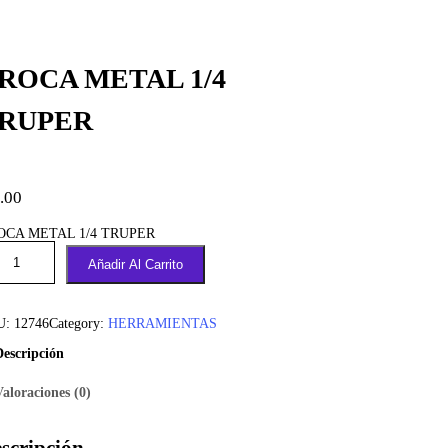
ROCA METAL 1/4
RUPER
.00
OCA METAL 1/4 TRUPER
Añadir Al Carrito
U:
12746
Category:
HERRAMIENTAS
Descripción
Valoraciones (0)