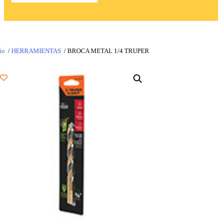
io
/
HERRAMIENTAS
/ BROCA METAL 1/4 TRUPER