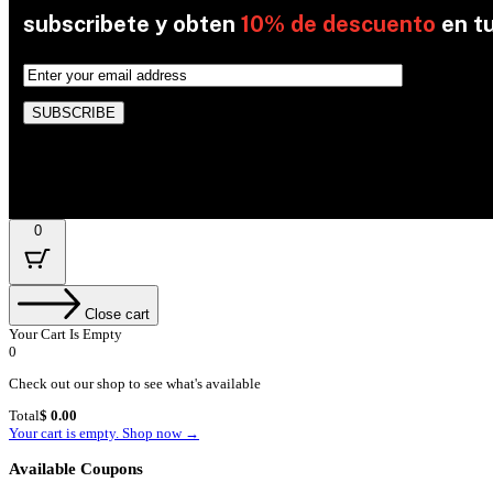
subscribete y obten
10% de descuento
en t
By subscribing, you’re accepted the our Policy
0
Close cart
Your Cart Is Empty
0
Check out our shop to see what's available
Cart
Total
$
0.00
Total:
Your cart is empty. Shop now →
Available Coupons