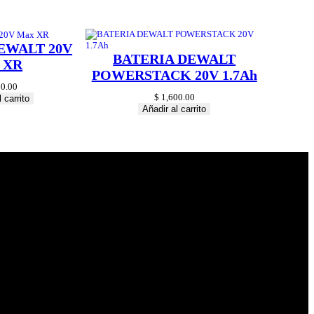
EWALT 20V
BATERIA DEWALT
 XR
POWERSTACK 20V 1.7Ah
0.00
$
1,600.00
 carrito
Añadir al carrito
© 2024 Hardware
Shop . All Rights