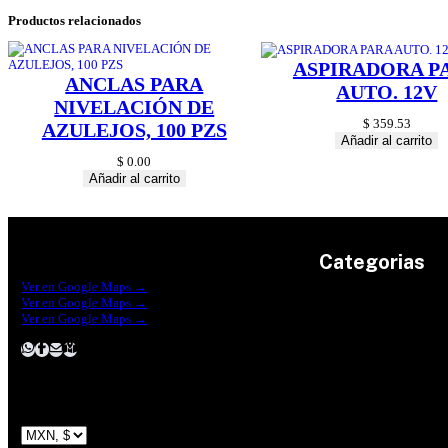
Productos relacionados
ASPIRADORA P
ANCLAS PARA
AUTO. 12V
NIVELACIÓN DE
$
359.53
AZULEJOS, 100 PZS
Añadir al carrito
$
0.00
Añadir al carrito
Categorias
Construrama Ferretería Reforma
Ver en Google Maps →
Ferreteria Reforma Suc.Madero
Ver en Google Maps →
Ferreteria Reforma suc. Loreto
Herramientas
Ver en Google Maps →
Electricidad
Plomeria
Construcción
Pinturas
Jardin