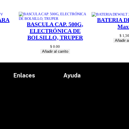
ARA
BATERIA D
BASCULA CAP. 500G,
Max
ELECTRÓNICA DE
$
1,50
BOLSILLO, TRUPER
Añadir al
$
0.00
Añadir al carrito
Enlaces
Ayuda
Inicio
Políticas de devolución
Productos
Políticas de envío
Proyectos
Aviso de privacidad
marcas
Términos y condiciones
Contacto