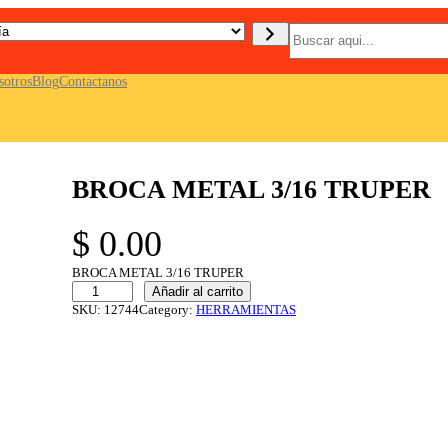
B
u
s
c
sotros
Blog
Contactanos
a
r
BROCA METAL 3/16 TRUPER
$
0.00
BROCA METAL 3/16 TRUPER
B
Añadir al carrito
R
SKU:
12744
Category:
HERRAMIENTAS
O
C
A
M
E
T
A
L
3