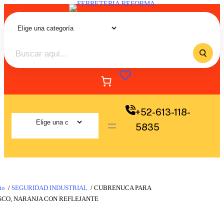
+52-613-118-
5835
io
/
SEGURIDAD INDUSTRIAL
/ CUBRENUCA PARA
SCO, NARANJA CON REFLEJANTE