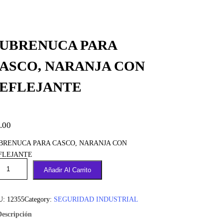
UBRENUCA PARA
ASCO, NARANJA CON
EFLEJANTE
.00
BRENUCA PARA CASCO, NARANJA CON
FLEJANTE
Añadir Al Carrito
U:
12355
Category:
SEGURIDAD INDUSTRIAL
Descripción