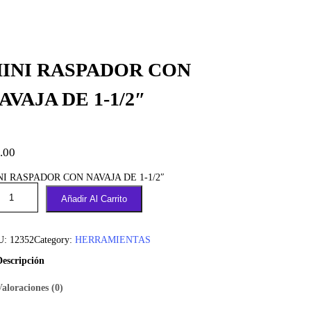
INI RASPADOR CON
AVAJA DE 1-1/2″
.00
NI RASPADOR CON NAVAJA DE 1-1/2″
Añadir Al Carrito
U:
12352
Category:
HERRAMIENTAS
Descripción
Valoraciones (0)