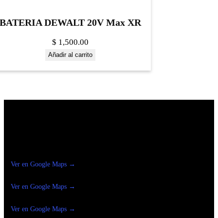
BATERIA DEWALT 20V Max XR
$
1,500.00
Añadir al carrito
Construrama Ferretería Reforma
Ver en Google Maps →
Ferreteria
Reforma Suc.Madero
Ver en Google Maps →
Ferreteria
Reforma suc. Loreto
Ver en Google Maps →