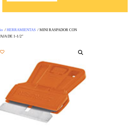
io
/
HERRAMIENTAS
/ MINI RASPADOR CON
AJA DE 1-1/2″