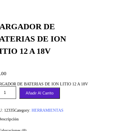
ARGADOR DE
ATERIAS DE ION
ITIO 12 A 18V
.00
RGADOR DE BATERIAS DE ION LITIO 12 A 18V
Añadir Al Carrito
U:
12335
Category:
HERRAMIENTAS
Descripción
Valoraciones (0)