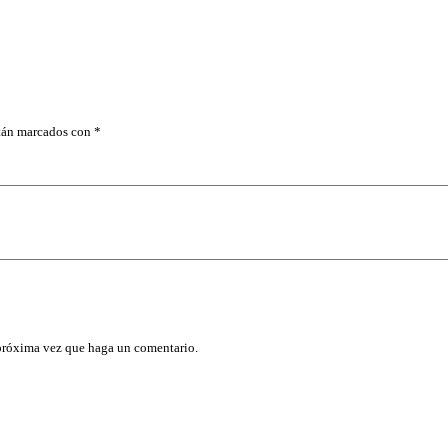
1
0
"
C
O
G
R
I
stán marcados con
*
P
c
a
n
t
i
d
a
d
 próxima vez que haga un comentario.