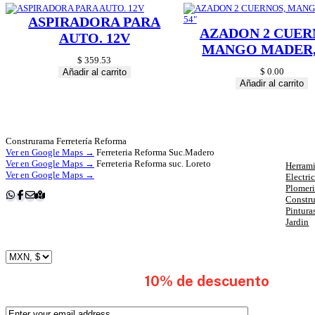
ASPIRADORA PARA
AZADON 2 CUER
AUTO. 12V
MANGO MADER,
$
359.53
$
0.00
Añadir al carrito
Añadir al carrito
Cat
Construrama Ferretería Reforma
Ver en Google Maps →
Ferreteria Reforma Suc.Madero
Ver en Google Maps →
Ferreteria Reforma suc. Loreto
Herrami
Ver en Google Maps →
Electri
Plomer
Constr
Pintura
Jardin
subscribete y obten
10% de descuento
en tu 