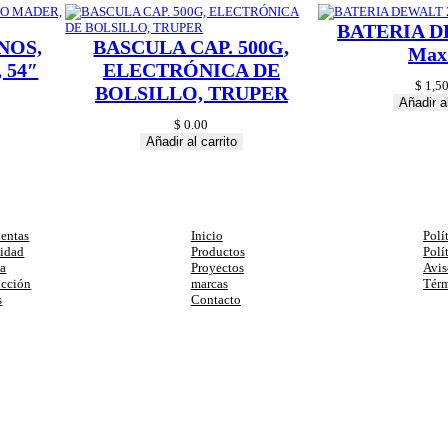
BATERIA D
NOS,
BASCULA CAP. 500G,
Max
 54″
ELECTRÓNICA DE
$
1,50
BOLSILLO, TRUPER
Añadir al
$
0.00
Añadir al carrito
egorias
Enlaces
Ay
entas
Inicio
Polí
cidad
Productos
Polí
ia
Proyectos
Avis
ucción
marcas
Térm
s
Contacto
primera compra