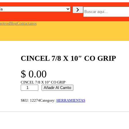
B
u
s
c
sotros
Blog
Contactanos
a
r
CINCEL 7/8 X 10″ CO GRIP
$
0.00
CINCEL 7/8 X 10″ CO GRIP
C
Añadir Al Carrito
I
N
C
SKU:
12274
Category:
HERRAMIENTAS
E
L
7
/
8
X