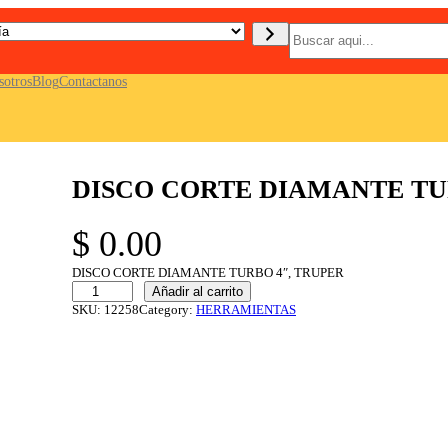
B
u
s
c
sotros
Blog
Contactanos
a
r
DISCO CORTE DIAMANTE TU
$
0.00
DISCO CORTE DIAMANTE TURBO 4″, TRUPER
D
Añadir al carrito
I
SKU:
12258
Category:
HERRAMIENTAS
S
C
O
C
O
R
T
E
D