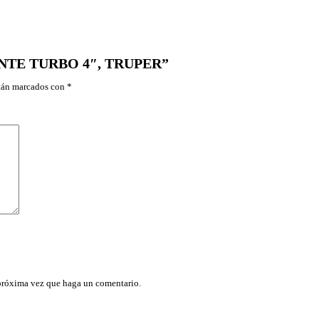
I
A
M
A
N
MANTE TURBO 4″, TRUPER”
T
E
stán marcados con
*
T
U
R
B
O
4
"
,
T
R
U
P
E
R
c
a
n
 próxima vez que haga un comentario.
t
i
d
a