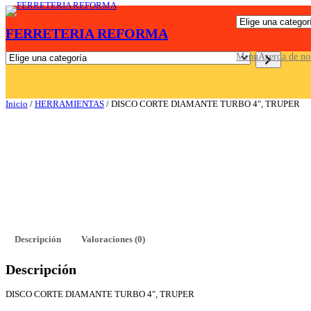
Saltar
E
al
FERRETERIA REFORMA
l
contenido
i
g
E
Menu
Acerda de no
e
l
u
i
n
g
a
e
Inicio
/
HERRAMIENTAS
/ DISCO CORTE DIAMANTE TURBO 4″, TRUPER
c
u
a
n
t
a
e
c
g
a
o
t
r
e
í
g
a
o
r
í
a
Descripción
Valoraciones (0)
Descripción
DISCO CORTE DIAMANTE TURBO 4″, TRUPER