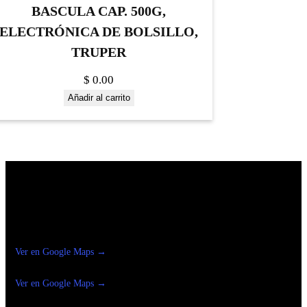
BASCULA CAP. 500G,
ELECTRÓNICA DE BOLSILLO,
TRUPER
$
0.00
Añadir al carrito
Construrama Ferretería Reforma
Ver en Google Maps →
Ferreteria
Reforma Suc.Madero
Ver en Google Maps →
Ferreteria
Reforma suc. Loreto