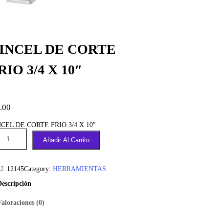
INCEL DE CORTE
RIO 3/4 X 10″
.00
CEL DE CORTE FRIO 3/4 X 10″
Añadir Al Carrito
U:
12145
Category:
HERRAMIENTAS
Descripción
Valoraciones (0)