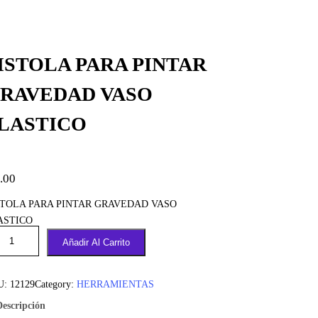
ISTOLA PARA PINTAR
RAVEDAD VASO
LASTICO
.00
STOLA PARA PINTAR GRAVEDAD VASO
ASTICO
Añadir Al Carrito
U:
12129
Category:
HERRAMIENTAS
Descripción