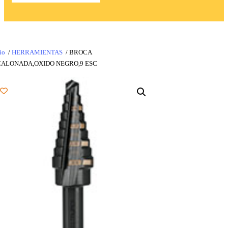
io
/
HERRAMIENTAS
/ BROCA
CALONADA,OXIDO NEGRO,9 ESC