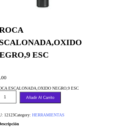
ROCA
SCALONADA,OXIDO
EGRO,9 ESC
.00
OCA ESCALONADA,OXIDO NEGRO,9 ESC
Añadir Al Carrito
U:
12123
Category:
HERRAMIENTAS
Descripción