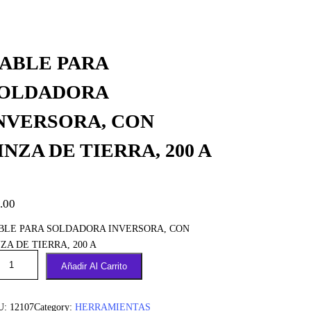
ABLE PARA
OLDADORA
NVERSORA, CON
INZA DE TIERRA, 200 A
.00
BLE PARA SOLDADORA INVERSORA, CON
ZA DE TIERRA, 200 A
Añadir Al Carrito
U:
12107
Category:
HERRAMIENTAS