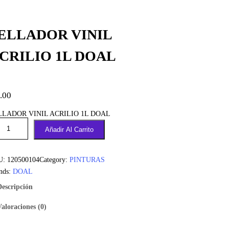
ELLADOR VINIL
CRILIO 1L DOAL
.00
LLADOR VINIL ACRILIO 1L DOAL
Añadir Al Carrito
U:
120500104
Category:
PINTURAS
nds:
DOAL
Descripción
Valoraciones (0)