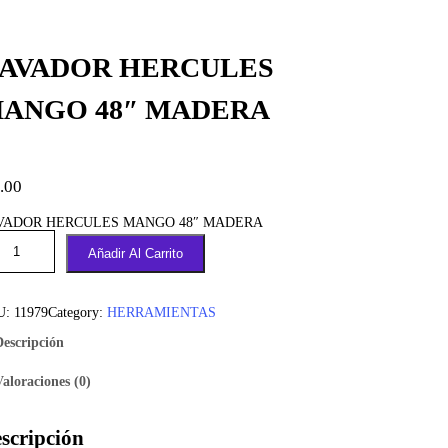
AVADOR HERCULES
ANGO 48″ MADERA
.00
VADOR HERCULES MANGO 48″ MADERA
Añadir Al Carrito
U:
11979
Category:
HERRAMIENTAS
Descripción
Valoraciones (0)
scripción