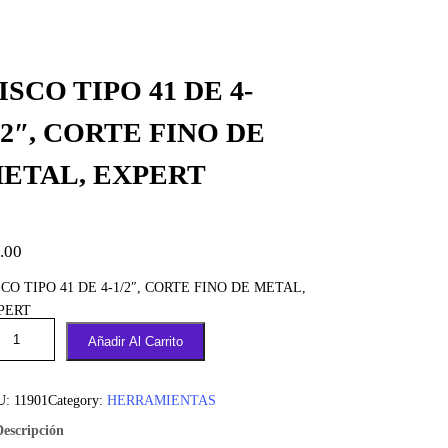
ISCO TIPO 41 DE 4-
/2″, CORTE FINO DE
ETAL, EXPERT
.00
CO TIPO 41 DE 4-1/2″, CORTE FINO DE METAL,
PERT
Añadir Al Carrito
U:
11901
Category:
HERRAMIENTAS
Descripción