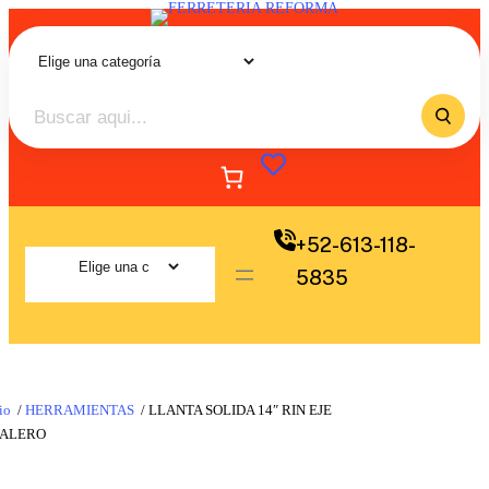
+52-613-118-
5835
io
/
HERRAMIENTAS
/ LLANTA SOLIDA 14″ RIN EJE
BALERO