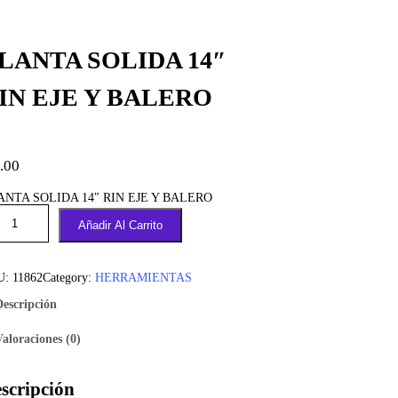
LANTA SOLIDA 14″
IN EJE Y BALERO
.00
ANTA SOLIDA 14″ RIN EJE Y BALERO
Añadir Al Carrito
U:
11862
Category:
HERRAMIENTAS
Descripción
Valoraciones (0)
scripción