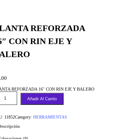
LANTA REFORZADA
6″ CON RIN EJE Y
ALERO
.00
ANTA REFORZADA 16″ CON RIN EJE Y BALERO
Añadir Al Carrito
U:
11852
Category:
HERRAMIENTAS
Descripción
Valoraciones (0)