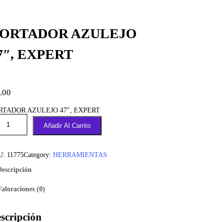
ORTADOR AZULEJO
7″, EXPERT
.00
RTADOR AZULEJO 47″, EXPERT
Añadir Al Carrito
U:
11775
Category:
HERRAMIENTAS
Descripción
Valoraciones (0)
scripción