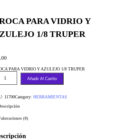
ROCA PARA VIDRIO Y
ZULEJO 1/8 TRUPER
.00
OCA PARA VIDRIO Y AZULEJO 1/8 TRUPER
Añadir Al Carrito
U:
11700
Category:
HERRAMIENTAS
Descripción
Valoraciones (0)
scripción