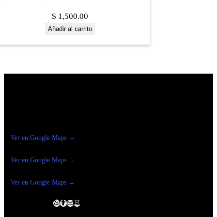
$
1,500.00
Añadir al carrito
Construrama Ferretería Reforma
Ver en Google Maps →
Ferreteria
Reforma Suc.Madero
Ver en Google Maps →
Ferreteria
Reforma suc. Loreto
Ver en Google Maps →