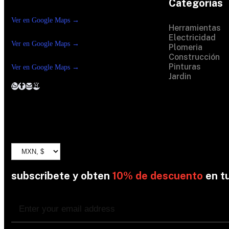
Categorias
Construrama Ferretería Reforma
Ver en Google Maps →
Ferreteria Reforma
Herramientas
Suc.Madero
Electricidad
Ver en Google Maps →
Ferreteria Reforma suc.
Plomeria
Loreto
Construcción
Pinturas
Ver en Google Maps →
Jardin
subscribete y obten
10% de descuento
en t