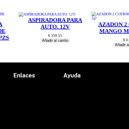
ASPIRADORA PARA
A
AZADON 2
AUTO. 12V
DE
MANGO MA
$
359.53
PZS
$
0.
Añadir al carrito
Añadir al
Enlaces
Ayuda
Inicio
Políticas de devolución
Productos
Políticas de envío
Proyectos
Aviso de privacidad
marcas
Términos y condiciones
Contacto