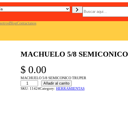
B
u
s
c
sotros
Blog
Contactanos
a
r
MACHUELO 5/8 SEMICONICO
$
0.00
MACHUELO 5/8 SEMICONICO TRUPER
M
Añadir al carrito
A
SKU:
11424
Category:
HERRAMIENTAS
C
H
U
E
L
O
5
/
8