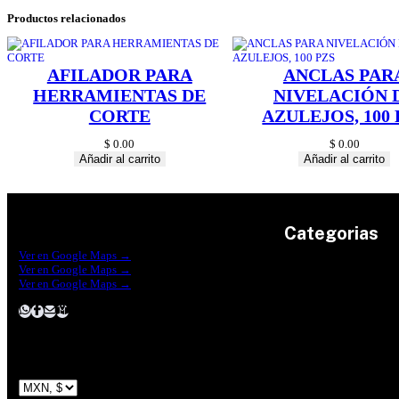
Productos relacionados
AFILADOR PARA
ANCLAS PAR
HERRAMIENTAS DE
NIVELACIÓN 
CORTE
AZULEJOS, 100 
$
0.00
$
0.00
Añadir al carrito
Añadir al carrito
Categorias
Construrama Ferretería Reforma
Ver en Google Maps →
Ferreteria Reforma Suc.Madero
Ver en Google Maps →
Ferreteria Reforma suc. Loreto
Herramientas
Ver en Google Maps →
Electricidad
Plomeria
Construcción
Pinturas
Jardin