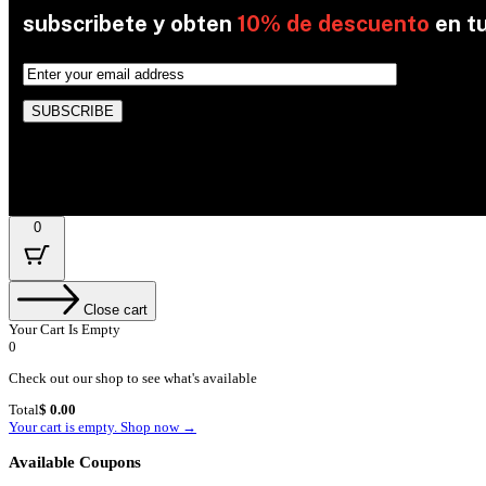
subscribete y obten
10% de descuento
en t
By subscribing, you’re accepted the our Policy
0
Close cart
Your Cart Is Empty
0
Check out our shop to see what's available
Cart
Total
$
0.00
Total:
Your cart is empty. Shop now →
Available Coupons