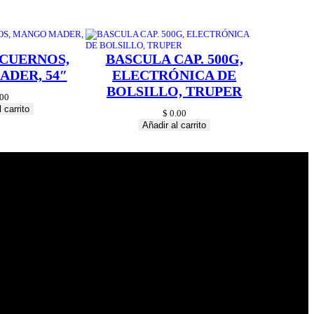
 CUERNOS,
BASCULA CAP. 500G,
DER, 54″
ELECTRÓNICA DE
BOLSILLO, TRUPER
00
 carrito
$
0.00
Añadir al carrito
© 2024 Hardware
Shop . All Rights