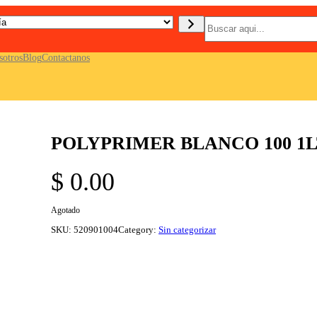
B
u
s
c
sotros
Blog
Contactanos
a
r
POLYPRIMER BLANCO 100 1L
$
0.00
Agotado
SKU:
520901004
Category:
Sin categorizar