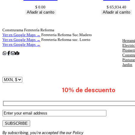
$
0.00
$
65,934.40
Añadir al carrito
Añadir al carrito
Cat
Construrama Ferretería Reforma
Ver en Google Maps →
Ferreteria Reforma Suc.Madero
Ver en Google Maps →
Ferreteria Reforma suc. Loreto
Herrami
Ver en Google Maps →
Electri
Plomer
Constr
Pintura
Jardin
subscribete y obten
10% de descuento
en tu 
By subscribing, you’re accepted the our Policy