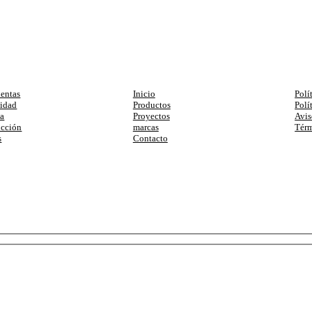
egorias
Enlaces
Ay
entas
Inicio
Polí
cidad
Productos
Polí
ia
Proyectos
Avis
ucción
marcas
Térm
s
Contacto
primera compra