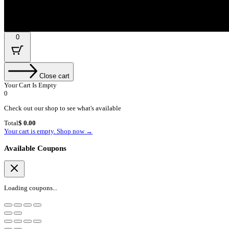
By subscribing, you’re accepted the our Policy
0
Close cart
Your Cart Is Empty
0
Check out our shop to see what's available
Cart
Total
$
0.00
Total:
Your cart is empty. Shop now →
Available Coupons
Loading coupons...