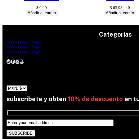
$
0.00
$
65,934.40
Añadir al carrito
Añadir al carrito
Categorias
Construrama Ferretería Reforma
Ver en Google Maps →
Ferreteria Reforma Suc.Madero
Ver en Google Maps →
Ferreteria Reforma suc. Loreto
Herramientas
Ver en Google Maps →
Electricidad
Plomeria
Construcción
Pinturas
Jardin
subscribete y obten
10% de descuento
en t