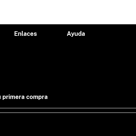
Enlaces
Ayuda
Inicio
Políticas de devolución
Productos
Políticas de envío
Proyectos
Aviso de privacidad
marcas
Términos y condiciones
Contacto
u primera compra