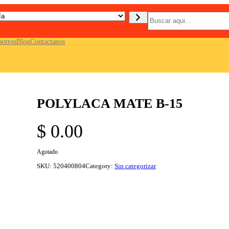
B
u
s
c
sotros
Blog
Contactanos
a
r
POLYLACA MATE B-15
$
0.00
Agotado
SKU:
520400804
Category:
Sin categorizar