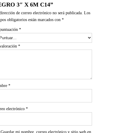
EGRO 3″ X 6M C14”
dirección de correo electrónico no será publicada.
Los
pos obligatorios están marcados con
*
puntuación
*
valoración
*
mbre
*
reo electrónico
*
Guardar mi nombre, correo electrónico y sitio web en