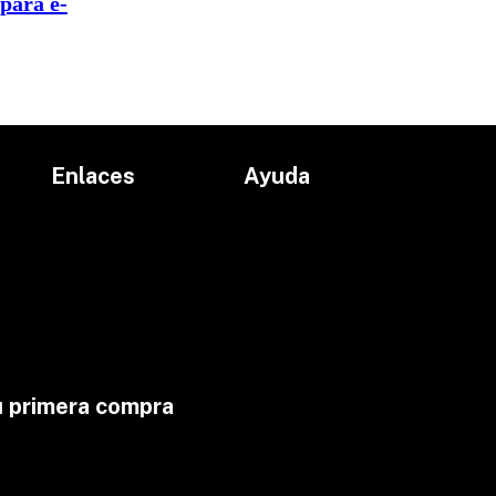
para e-
Enlaces
Ayuda
Inicio
Políticas de devolución
Productos
Políticas de envío
Proyectos
Aviso de privacidad
marcas
Términos y condiciones
Contacto
u primera compra