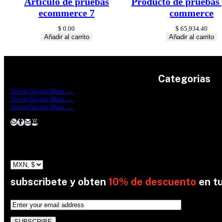
Artículo de pruebas
Producto de pruebas 
ecommerce 7
commerce
$
0.00
$
65,934.40
Añadir al carrito
Añadir al carrito
Categorias
Construrama Ferretería Reforma
Ver en Google Maps →
Ferreteria Reforma Suc.Madero
Ver en Google Maps →
Ferreteria Reforma suc. Loreto
Herramientas
Ver en Google Maps →
Electricidad
Plomeria
Construcción
Pinturas
Jardin
subscribete y obten
10% de descuento
en t