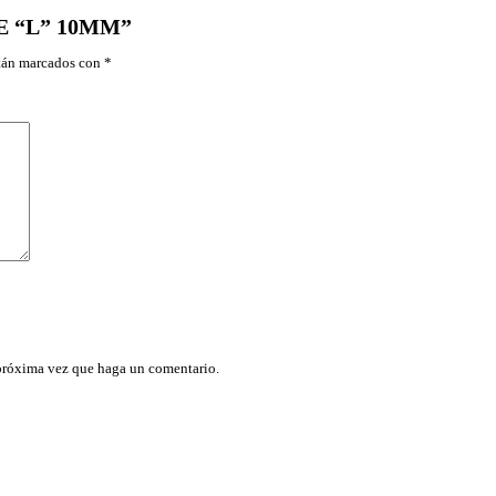
TE “L” 10MM”
stán marcados con
*
 próxima vez que haga un comentario.