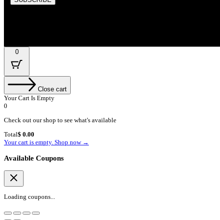
By subscribing, you’re accepted the our Policy
0
Close cart
Your Cart Is Empty
0
Check out our shop to see what's available
Cart
Total
$
0.00
Total:
Your cart is empty. Shop now →
Available Coupons
Loading coupons...