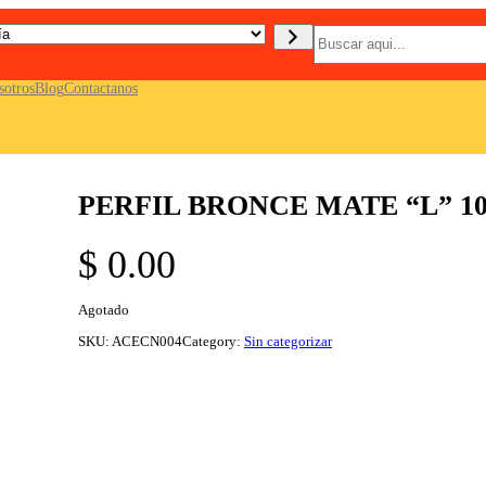
B
u
s
c
sotros
Blog
Contactanos
a
r
PERFIL BRONCE MATE “L” 
$
0.00
Agotado
SKU:
ACECN004
Category:
Sin categorizar