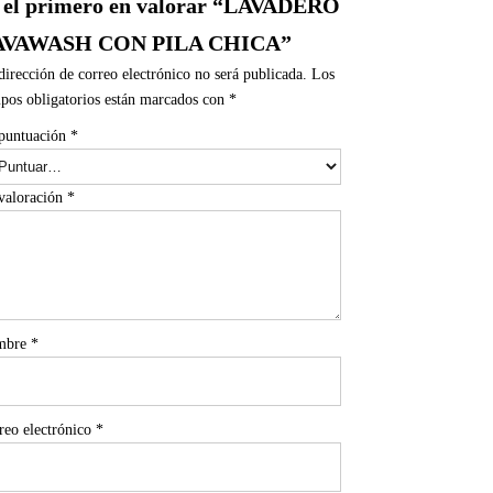
 el primero en valorar “LAVADERO
AVAWASH CON PILA CHICA”
dirección de correo electrónico no será publicada.
Los
pos obligatorios están marcados con
*
puntuación
*
valoración
*
mbre
*
reo electrónico
*