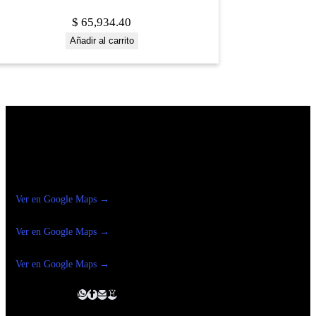
$
65,934.40
Añadir al carrito
Construrama Ferretería Reforma
Ver en Google Maps →
Ferreteria
Reforma Suc.Madero
Ver en Google Maps →
Ferreteria
Reforma suc. Loreto
Ver en Google Maps →