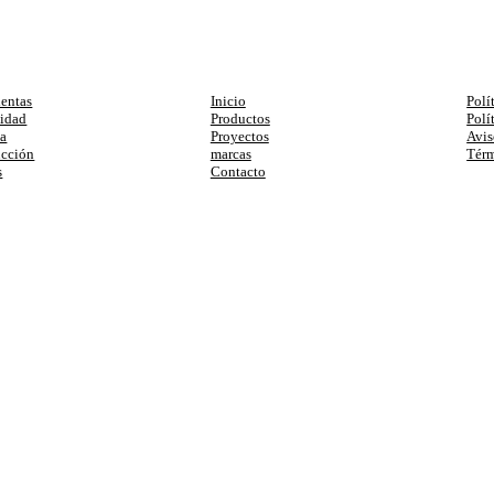
egorias
Enlaces
Ay
entas
Inicio
Polí
cidad
Productos
Polí
ia
Proyectos
Avis
ucción
marcas
Térm
s
Contacto
primera compra