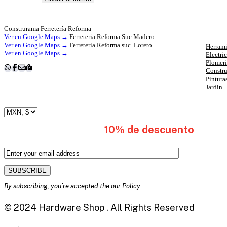
Cat
Construrama Ferretería Reforma
Ver en Google Maps →
Ferreteria Reforma Suc.Madero
Ver en Google Maps →
Ferreteria Reforma suc. Loreto
Herrami
Ver en Google Maps →
Electri
Plomer
Constr
Pintura
Jardin
subscribete y obten
10% de descuento
en tu 
By subscribing, you’re accepted the our Policy
© 2024 Hardware Shop . All Rights Reserved