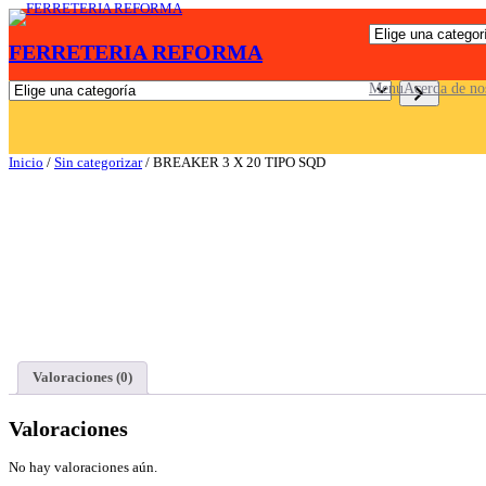
Saltar
E
al
FERRETERIA REFORMA
l
contenido
i
g
E
Menu
Acerda de no
e
l
u
i
n
g
a
e
Inicio
/
Sin categorizar
/ BREAKER 3 X 20 TIPO SQD
c
u
a
n
t
a
e
c
g
a
o
t
r
e
í
g
a
o
r
í
a
Valoraciones (0)
Valoraciones
No hay valoraciones aún.