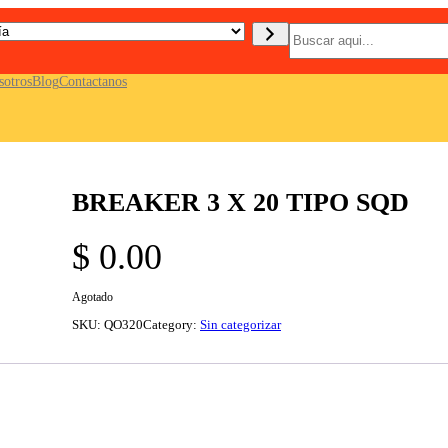
B
u
s
c
sotros
Blog
Contactanos
a
r
BREAKER 3 X 20 TIPO SQD
$
0.00
Agotado
SKU:
QO320
Category:
Sin categorizar