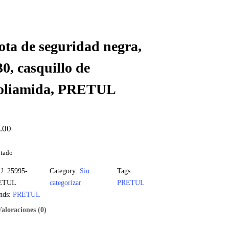
ota de seguridad negra,
30, casquillo de
oliamida, PRETUL
.00
tado
U:
25995-
Category:
Sin
Tags:
ETUL
categorizar
PRETUL
nds:
PRETUL
Valoraciones (0)