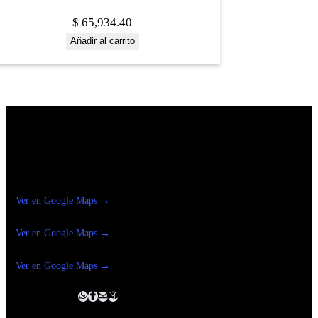
$
65,934.40
Añadir al carrito
Construrama Ferretería Reforma
Ver en Google Maps →
Ferreteria
Reforma Suc.Madero
Ver en Google Maps →
Ferreteria
Reforma suc. Loreto
Ver en Google Maps →