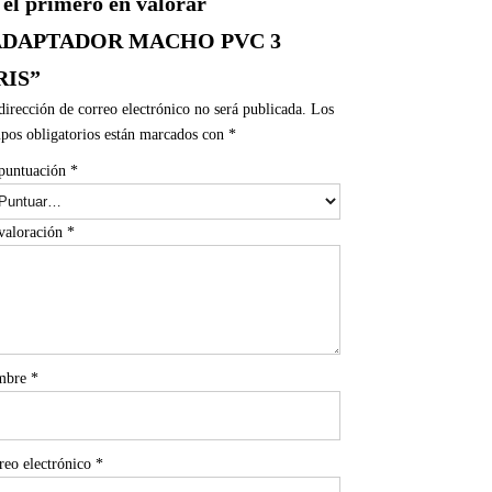
 el primero en valorar
ADAPTADOR MACHO PVC 3
RIS”
dirección de correo electrónico no será publicada.
Los
pos obligatorios están marcados con
*
puntuación
*
valoración
*
mbre
*
reo electrónico
*