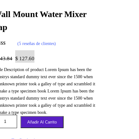
all Mount Water Mixer
ap
(5 reseñas de clientes)
orado
0
sobre 5
43.84
$
127.60
ado en
tle Description of product Lorem Ipsum has been the
tuacione
ustrys standard dummy text ever since the 1500 when
 clientes
unknown printer took a galley of type and scrambled it
make a type specimen book Lorem Ipsum has been the
ustrys standard dummy text ever since the 1500 when
unknown printer took a galley of type and scrambled it
make a type specimen book.
Añadir Al Carrito