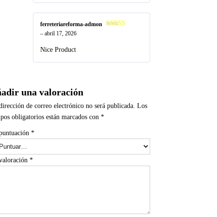
ferreteriareforma-admon
Valorado
–
abril 17, 2026
en
4
de 5
Nice Product
adir una valoración
dirección de correo electrónico no será publicada.
Los
pos obligatorios están marcados con
*
puntuación
*
valoración
*