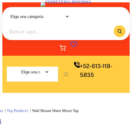
+52-613-118-
5835
io
/
Top Product1
/ Wall Mount Water Mixer Tap
!