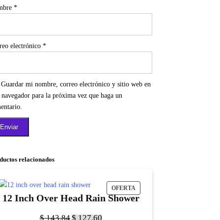
mbre
*
reo electrónico
*
Guardar mi nombre, correo electrónico y sitio web en
e navegador para la próxima vez que haga un
entario.
ductos relacionados
OFERTA
12 Inch Over Head Rain Shower
$
143.84
$
127.60