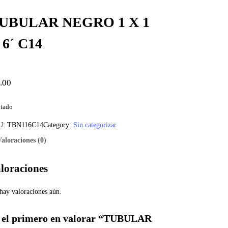
UBULAR NEGRO 1 X 1
 6´ C14
.00
tado
U:
TBN116C14
Category:
Sin categorizar
Valoraciones (0)
loraciones
hay valoraciones aún.
 el primero en valorar “TUBULAR