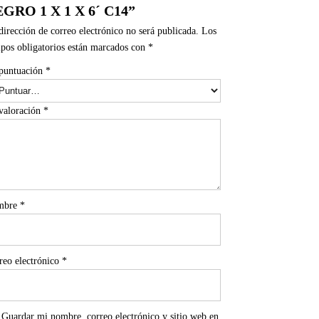
GRO 1 X 1 X 6´ C14”
dirección de correo electrónico no será publicada.
Los
pos obligatorios están marcados con
*
puntuación
*
valoración
*
mbre
*
reo electrónico
*
Guardar mi nombre, correo electrónico y sitio web en