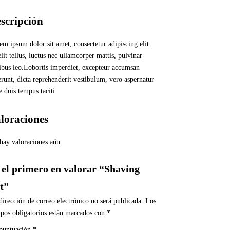
scripción
em ipsum dolor sit amet, consectetur adipiscing elit.
lit tellus, luctus nec ullamcorper mattis, pulvinar
ibus leo.Lobortis imperdiet, excepteur accumsan
erunt, dicta reprehenderit vestibulum, vero aspernatur
e duis tempus taciti.
loraciones
hay valoraciones aún.
 el primero en valorar “Shaving
t”
dirección de correo electrónico no será publicada.
Los
pos obligatorios están marcados con
*
puntuación
*