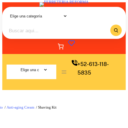
+52-613-118-
5835
io
/
Anti-aging Cream
/ Shaving Kit