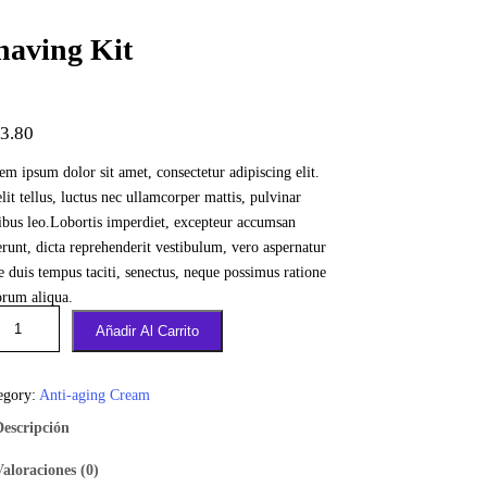
having Kit
3.80
em ipsum dolor sit amet, consectetur adipiscing elit.
lit tellus, luctus nec ullamcorper mattis, pulvinar
ibus leo.Lobortis imperdiet, excepteur accumsan
erunt, dicta reprehenderit vestibulum, vero aspernatur
e duis tempus taciti, senectus, neque possimus ratione
orum aliqua.
Añadir Al Carrito
egory:
Anti-aging Cream
Descripción
Valoraciones (0)