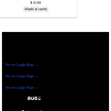
$
0.00
Añadir al carrito
Construrama Ferretería Reforma
Ver en Google Maps →
Ferreteria
Reforma Suc.Madero
Ver en Google Maps →
Ferreteria
Reforma suc. Loreto
Ver en Google Maps →