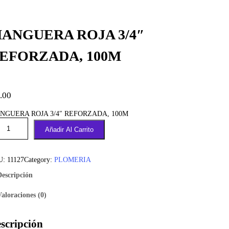
ANGUERA ROJA 3/4″
EFORZADA, 100M
.00
NGUERA ROJA 3/4″ REFORZADA, 100M
Añadir Al Carrito
U:
11127
Category:
PLOMERIA
Descripción
Valoraciones (0)
scripción