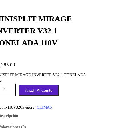
INISPLIT MIRAGE
NVERTER V32 1
ONELADA 110V
,385.00
NISPLIT MIRAGE INVERTER V32 1 TONELADA
0V
Añadir Al Carrito
U:
1-110V32
Category:
CLIMAS
Descripción
Valoraciones (0)