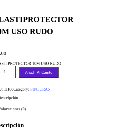
LASTIPROTECTOR
0M USO RUDO
.00
ASTIPROTECTOR 10M USO RUDO
Añadir Al Carrito
U:
11108
Category:
PINTURAS
Descripción
Valoraciones (0)
scripción