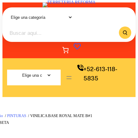
+52-613-118-
5835
io
/
PINTURAS
/ VINILICA BASE ROYAL MATE B#1
BETA