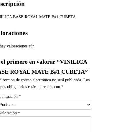
scripción
NILICA BASE ROYAL MATE B#1 CUBETA
loraciones
hay valoraciones aún.
 el primero en valorar “VINILICA
ASE ROYAL MATE B#1 CUBETA”
dirección de correo electrónico no será publicada.
Los
pos obligatorios están marcados con
*
puntuación
*
valoración
*