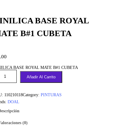
INILICA BASE ROYAL
ATE B#1 CUBETA
.00
NILICA BASE ROYAL MATE B#1 CUBETA
Añadir Al Carrito
U:
110210118
Category:
PINTURAS
nds:
DOAL
Descripción
Valoraciones (0)