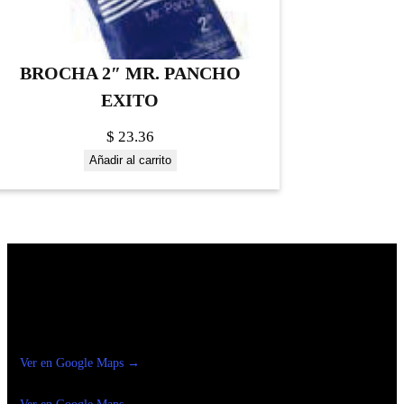
BROCHA 2″ MR. PANCHO
EXITO
$
23.36
Añadir al carrito
Construrama Ferretería Reforma
Ver en Google Maps →
Ferreteria
Reforma Suc.Madero