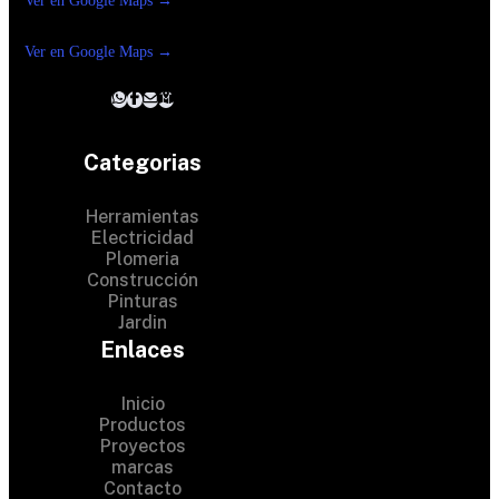
Ver en Google Maps →
Ferreteria
Reforma suc. Loreto
Ver en Google Maps →
Categorias
Herramientas
Electricidad
Plomeria
Construcción
Pinturas
Jardin
Enlaces
Inicio
Productos
Proyectos
marcas
Contacto
© 2024 Hardware Shop . All