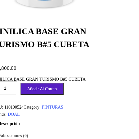
INILICA BASE GRAN
URISMO B#5 CUBETA
,800.00
NILICA BASE GRAN TURISMO B#5 CUBETA
Añadir Al Carrito
U:
110100524
Category:
PINTURAS
nds:
DOAL
Descripción
Valoraciones (0)