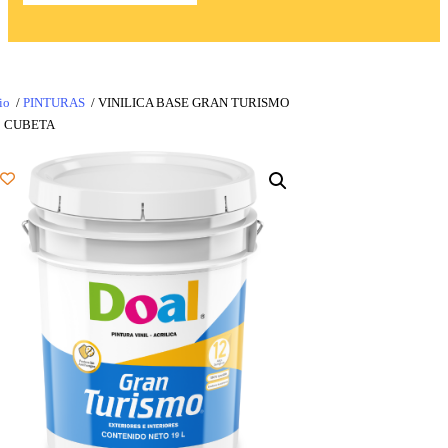
io
/
PINTURAS
/ VINILICA BASE GRAN TURISMO
5 CUBETA