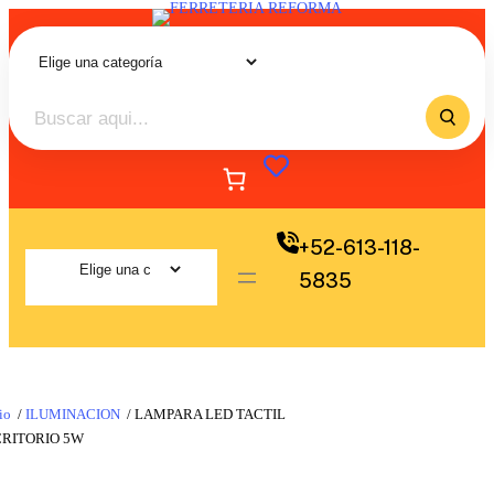
+52-613-118-
5835
io
/
ILUMINACION
/ LAMPARA LED TACTIL
CRITORIO 5W