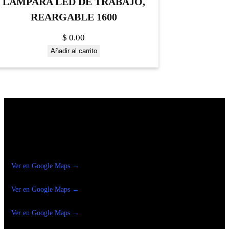
LAMPARA LED DE TRABAJO,
REARGABLE 1600
$
0.00
Añadir al carrito
Construrama Ferretería Reforma
Ver en Google Maps →
Ferreteria
Reforma Suc.Madero
Ver en Google Maps →
Ferreteria
Reforma suc. Loreto
Ver en Google Maps →