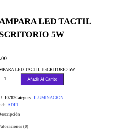
AMPARA LED TACTIL
SCRITORIO 5W
.00
MPARA LED TACTIL ESCRITORIO 5W
Añadir Al Carrito
U:
10783
Category:
ILUMINACION
nds:
ADIR
Descripción
Valoraciones (0)