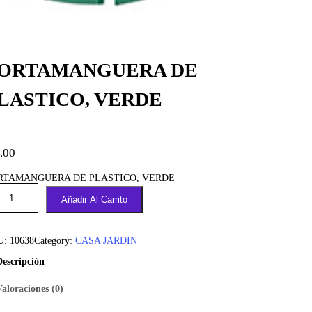
ORTAMANGUERA DE
LASTICO, VERDE
.00
RTAMANGUERA DE PLASTICO, VERDE
Añadir Al Carrito
U:
10638
Category:
CASA JARDIN
Descripción
Valoraciones (0)