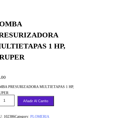
OMBA
RESURIZADORA
ULTIETAPAS 1 HP,
RUPER
.00
MBA PRESURIZADORA MULTIETAPAS 1 HP,
UPER
Añadir Al Carrito
U:
102386
Category:
PLOMERIA