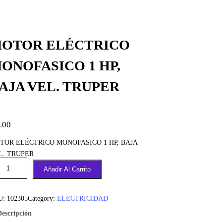
OTOR ELÉCTRICO
ONOFASICO 1 HP,
AJA VEL. TRUPER
.00
TOR ELÉCTRICO MONOFASICO 1 HP, BAJA
L. TRUPER
Añadir Al Carrito
U:
102305
Category:
ELECTRICIDAD
Descripción