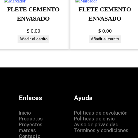
FLETE CEMENTO
FLETE CEMENTO
ENVASADO
ENVASADO
$
0.00
$
0.00
Añadir al carrito
Añadir al carrito
Enlaces
Ayuda
Inicio
Políticas de devolución
Productos
Políticas de envío
Proyectos
Aviso de privacidad
marcas
Términos y condiciones
Contacto