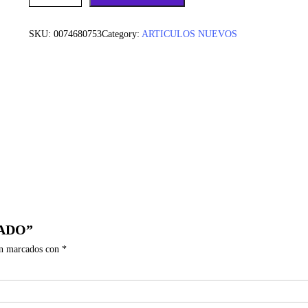
SKU:
0074680753
Category:
ARTICULOS NUEVOS
SADO”
án marcados con
*