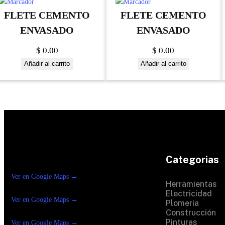
FLETE CEMENTO
FLETE CEMENTO
ENVASADO
ENVASADO
$
0.00
$
0.00
Añadir al carrito
Añadir al carrito
Categorias
Construrama Ferretería Reforma
Ver en Google Maps →
Ferreteria Reforma
Herramientas
Suc.Madero
Electricidad
Ver en Google Maps →
Ferreteria Reforma suc.
Plomeria
Loreto
Construcción
Pinturas
Ver en Google Maps →