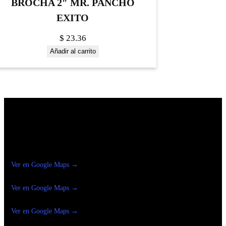
BROCHA 2″ MR. PANCHO
EXITO
$
23.36
Añadir al carrito
Construrama Ferretería Reforma
Ver en Google Maps →
Ferreteria
Reforma Suc.Madero
Ver en Google Maps →
Ferreteria
Reforma suc. Loreto
Ver en Google Maps →