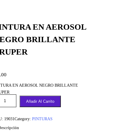
INTURA EN AEROSOL
EGRO BRILLANTE
RUPER
.00
NTURA EN AEROSOL NEGRO BRILLANTE
UPER
Añadir Al Carrito
U:
19031
Category:
PINTURAS
Descripción