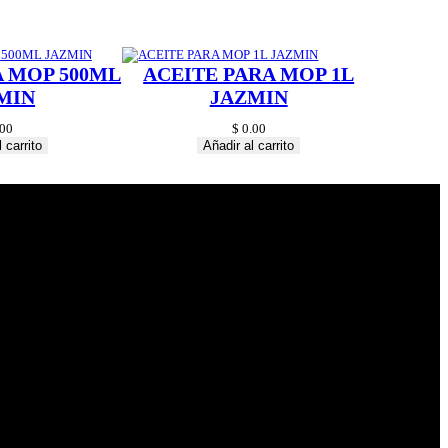
A MOP 500ML
ACEITE PARA MOP 1L
MIN
JAZMIN
00
$
0.00
 carrito
Añadir al carrito
© 2024 Hardware
Shop . All Rights
Reserved