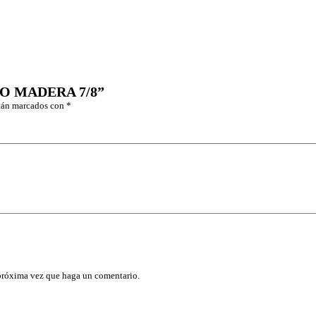
E
P
I
L
L
O
M
A
LLO MADERA 7/8”
D
stán marcados con
*
E
R
A
7
/
8
c
a
n
t
i
d
a
d
 próxima vez que haga un comentario.