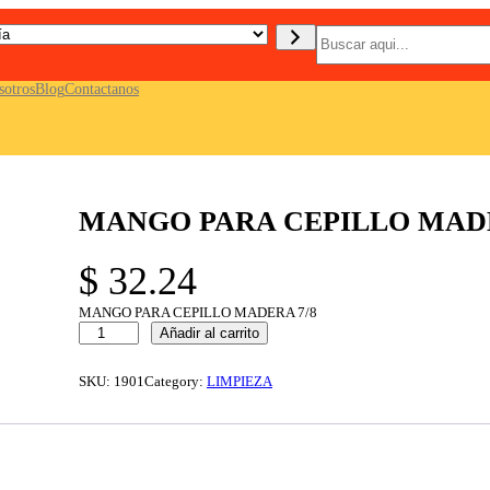
B
u
s
c
sotros
Blog
Contactanos
a
r
MANGO PARA CEPILLO MADE
$
32.24
MANGO PARA CEPILLO MADERA 7/8
M
Añadir al carrito
A
N
G
SKU:
1901
Category:
LIMPIEZA
O
P
A
R
A
C