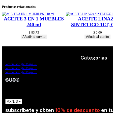
Productos relacionados
ACEITE 3 EN 1 MUEBLES
ACEITE LINA
240 ml
SINTETICO 1LT, 
$
83.73
$
0.00
Añadir al carrito
Añadir al carrito
Categorias
Construrama Ferretería Reforma
Ver en Google Maps →
Ferreteria Reforma Suc.Madero
Ver en Google Maps →
Ferreteria Reforma suc. Loreto
Herramientas
Ver en Google Maps →
Electricidad
Plomeria
Construcción
Pinturas
Jardin
subscribete y obten
10% de descuento
en t