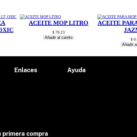
ZA
ACEITE MOP LITRO
ACEITE PAR
OXIC
JAZ
$
79.23
Añadir al carrito
$
0.
Añadir al
Enlaces
Ayuda
Inicio
Políticas de devolución
Productos
Políticas de envío
Proyectos
Aviso de privacidad
marcas
Términos y condiciones
Contacto
u primera compra