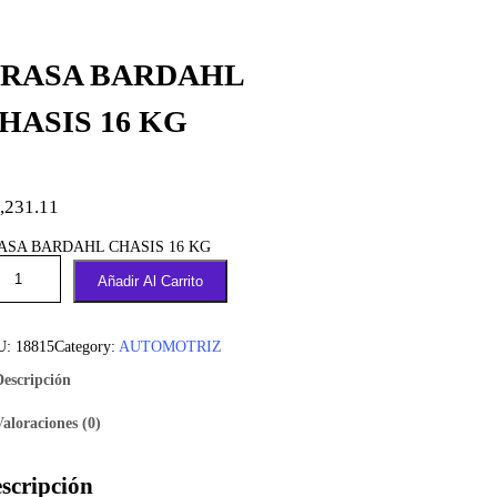
RASA BARDAHL
HASIS 16 KG
,231.11
ASA BARDAHL CHASIS 16 KG
Añadir Al Carrito
U:
18815
Category:
AUTOMOTRIZ
Descripción
Valoraciones (0)
scripción