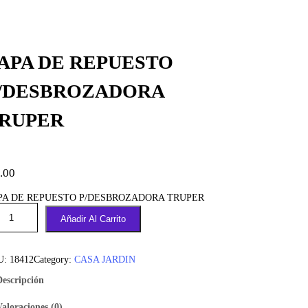
APA DE REPUESTO
/DESBROZADORA
RUPER
.00
PA DE REPUESTO P/DESBROZADORA TRUPER
Añadir Al Carrito
U:
18412
Category:
CASA JARDIN
Descripción
Valoraciones (0)