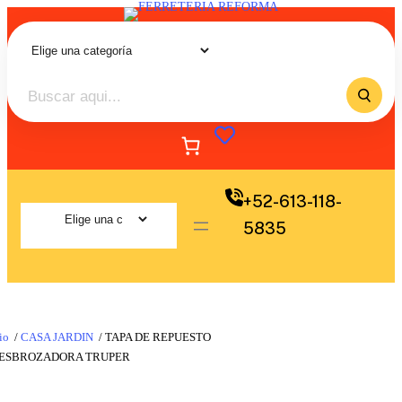
+52-613-118-
5835
io
/
CASA JARDIN
/ TAPA DE REPUESTO
DESBROZADORA TRUPER