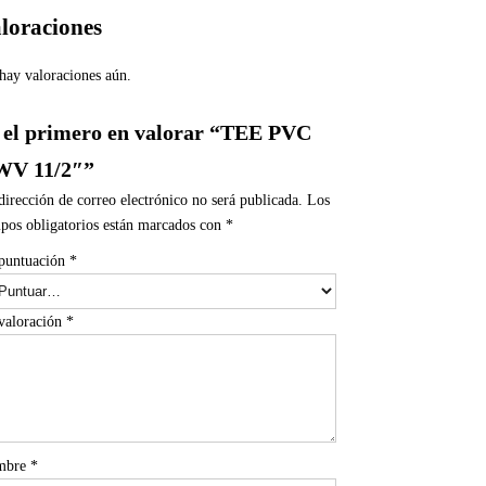
loraciones
hay valoraciones aún.
 el primero en valorar “TEE PVC
V 11/2″”
dirección de correo electrónico no será publicada.
Los
pos obligatorios están marcados con
*
puntuación
*
valoración
*
mbre
*