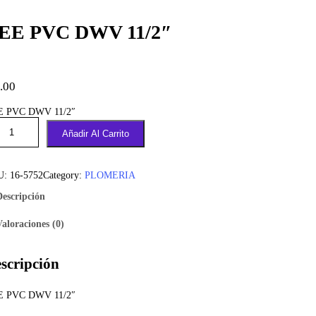
EE PVC DWV 11/2″
.00
E PVC DWV 11/2″
Añadir Al Carrito
U:
16-5752
Category:
PLOMERIA
Descripción
Valoraciones (0)
scripción
E PVC DWV 11/2″