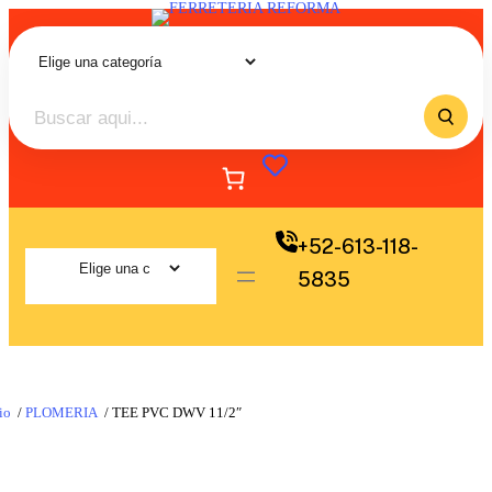
+52-613-118-
5835
io
/
PLOMERIA
/ TEE PVC DWV 11/2″