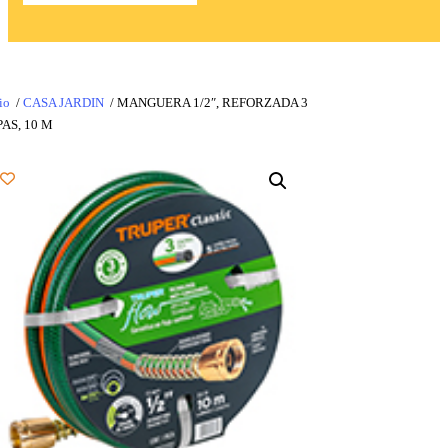
io
/
CASA JARDIN
/ MANGUERA 1/2″, REFORZADA 3
AS, 10 M