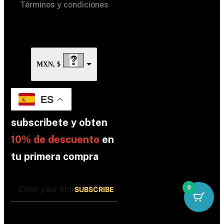
Términos y condiciones
MXN, $
ES
subscribete y obten
10% de descuento
en
tu primera compra
0
By subscribing, you’re accepted the