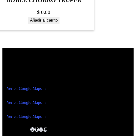
DOBLE CHORRO TRUPER
$
0.00
Añadir al carrito
Construrama Ferretería Reforma
Ver en Google Maps →
Ferreteria
Reforma Suc.Madero
Ver en Google Maps →
Ferreteria
Reforma suc. Loreto
Ver en Google Maps →