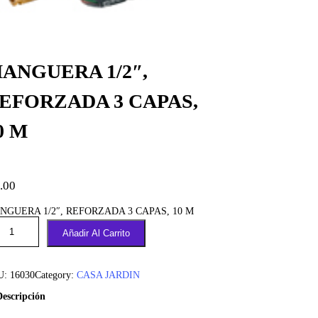
ANGUERA 1/2″,
EFORZADA 3 CAPAS,
0 M
.00
NGUERA 1/2″, REFORZADA 3 CAPAS, 10 M
Añadir Al Carrito
U:
16030
Category:
CASA JARDIN
Descripción